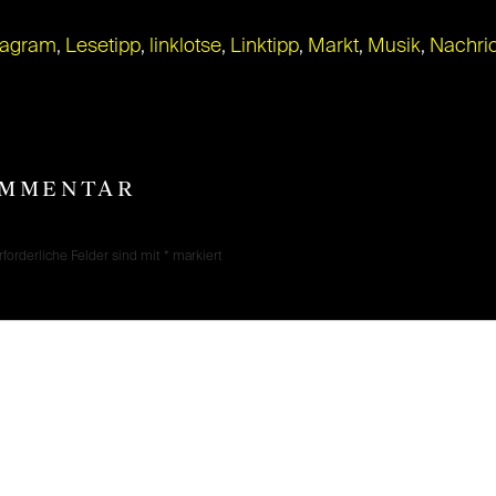
tagram
,
Lesetipp
,
linklotse
,
Linktipp
,
Markt
,
Musik
,
Nachri
OMMENTAR
rforderliche Felder sind mit
*
markiert