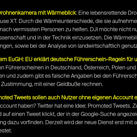
Drohnenkamera mit Wärmeblick
: Eine lebensrettende Dro
e XT. Durch die Wärmeunterschiede, die sie aufnehmen k
ach vermissten Personen zu helfen. DJI möchte nicht n
Wissenschaft und in der Technik einzusetzen. Die Wärmebi
gen, sowie bei der Analyse von landwirtschaftlich genut
em EuGH: EU erklärt deutsche Führerschein-Regeln für u
n Führerscheinen in Deutschland, Österreich, Polen und F
den und zudem gibt es falsche Angaben bei den Führers
er Zustimmung, mit einer Geldbuße rechnen.
omoted Tweets sollen auch Nutzer ohne eigenen Account 
Account haben? Twitter hat eine Idee: Promoted Tweets. Zu
uf einen Tweet klickt, der in der Google-Suche angezeig
bung dazu vorfinden. Derzeit wird der neue Dienst erst m
stet.