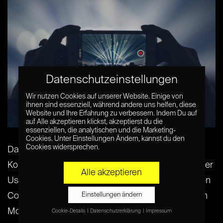
Datenschutzeinstellungen
Wir nutzen Cookies auf unserer Website. Einige von
ihnen sind essenziell, während andere uns helfen, diese
Website und Ihre Erfahrung zu verbessern. Indem Du auf
auf Alle akzeptieren klickst, akzeptierst du die
essenziellen, die analytischen und die Marketing-
Cookies. Unter Einstellungen Ändern, kannst du den
Cookies widersprechen.
Das Medium Video ist längst eines der stärksten
Konkurrenten im Buhlen um die Aufmerksamkeit der
Alle akzeptieren
User geworden. Wer eine starke Fanbase und guten
Einstellungen ändern
Content hat, wird in den sozialen Netzwerken jeden
Morgen mit Handkuss empfangen. Was aber
Cookie-Details
Datenschutzerklärung
Impressum
Datenschutzeinstellungen