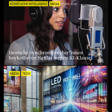
KÜNSTLICHE INTELLIGENZ
MEDIA
17. FEB. 2026
Deutsche Synchronsprecher*innen
boykottieren Netflix wegen KI-Klausel
MEDIA
TECH
29. DEZ. 2024