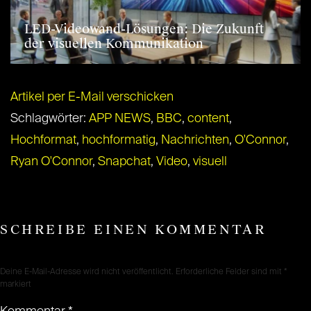
LED-Videowand-Lösungen: Die Zukunft
der visuellen Kommunikation
Artikel per E-Mail verschicken
Schlagwörter:
APP NEWS
,
BBC
,
content
,
Hochformat
,
hochformatig
,
Nachrichten
,
O'Connor
,
Ryan O'Connor
,
Snapchat
,
Video
,
visuell
SCHREIBE EINEN KOMMENTAR
Deine E-Mail-Adresse wird nicht veröffentlicht.
Erforderliche Felder sind mit
*
markiert