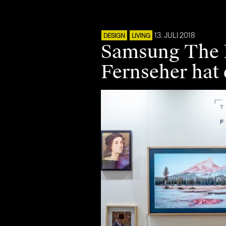
13. JULI 2018
DESIGN
LIVING
Samsung The F
Fernseher hat 