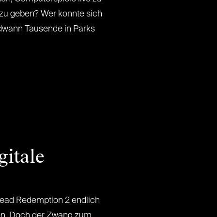
 zu geben? Wer konnte sich
endwann Tausende in Parks
itale
ead Redemption 2 endlich
en. Doch der Zwang zum