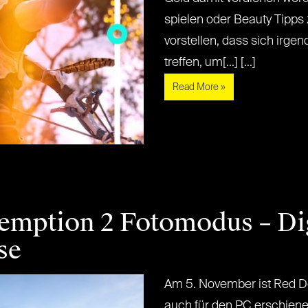
spielen oder Beauty Tipps
vorstellen, dass sich irg
treffen, um[...] [...]
Read More »
mption 2 Fotomodus – Dig
se
Am 5. November ist Red D
auch für den PC erschien