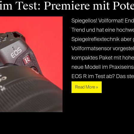
m Test: Premiere mit Pote
Spiegellos! Vollformat! En
Trend und hat eine hochw
Spiegelreflextechnik abe
Vollformatsensor vorgestell
kompaktes Paket mit hoher 
neue Modell im Praxiseins
EOS R im Test ab? Das steckt
Read More »