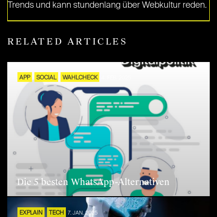
Trends und kann stundenlang über Webkultur reden.
RELATED ARTICLES
APP
SOCIAL
WAHLCHECK
4. FEB. 2025
Die 5 besten WhatsApp-Alternativen
EXPLAIN
TECH
7. JAN. 2025