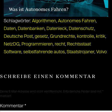
Was ist Autonomes Fahren?
Schlagwörter:
Algorithmen
,
Autonomes Fahren
,
Daten
,
Datenbanken
,
Datenleck
,
Datenschutz
,
Deutsche Post
,
gesetz
,
Grundrechte
,
kontrolle
,
kritik
,
NetzDG
,
Programmieren
,
recht
,
Rechtsstaat
Software
,
selbstfahrende autos
,
Staatstrojaner
,
Volvo
SCHREIBE EINEN KOMMENTAR
Deine E-Mail-Adresse wird nicht veröffentlicht.
Erforderliche Felder sind mit
*
markiert
Kommentar
*