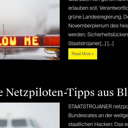
erlauben soll. Verantwortli
grüne Landesregierung. De
Novemberplenum des hess
werden. Sicherheitslücken
Staatstrojaner[...] [...]
Read More »
e Netzpiloten-Tipps aus B
STAATSTROJANER netzpoliti
Bundesrates an der weitg
staatlichen Hacken: Das e