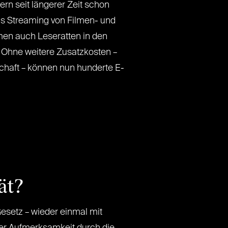
ern seit längerer Zeit schon
as Streaming von Filmen- und
men auch Leseratten in den
. Ohne weitere Zusatzkosten –
chaft – können nun hunderte E-
ät?
esetz – wieder einmal mit
her Aufmerksamkeit durch die