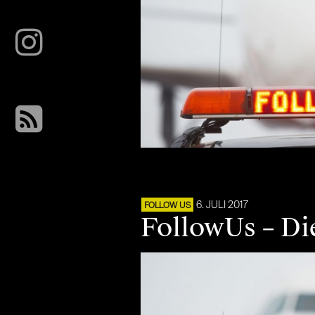
6. JULI 2017
FOLLOW US
FollowUs – Di