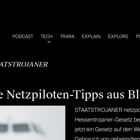
PODCAST
TECH
TRARA
EXPLAIN
EXPLORE
P
ATSTROJANER
e Netzpiloten-Tipps aus B
STAATSTROJANER netzpolit
Hessentrojaner-Gesetz bei
jetzt ein Gesetz auf den 
Gebrauch von geheimdiens