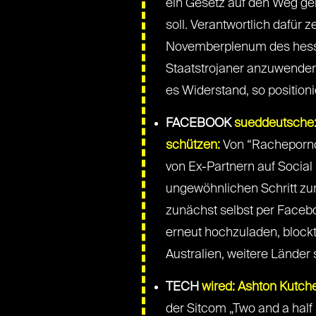
ein Gesetz auf den Weg ge
soll. Verantwortlich dafür 
Novemberplenum des hessi
Staatstrojaner anzuwenden,
es Widerstand, so position
FACEBOOK
sueddeutsche:
schützen:
Von “Rachepornog
von Ex-Partnern auf Socia
ungewöhnlichen Schritt zur 
zunächst selbst per Faceb
erneut hochzuladen, blockt 
Australien, weitere Länder 
TECH
wired: Ashton Kutche
der Sitcom „Two and a half