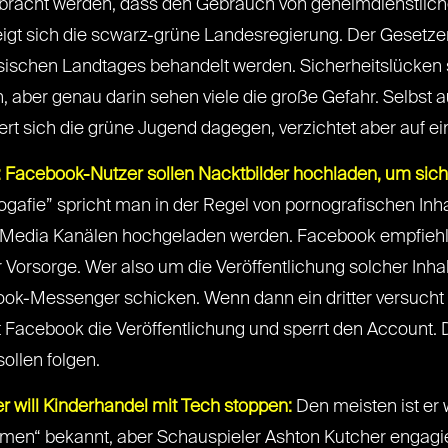
bracht werden, dass den Gebrauch von geheimdienstlich
zeigt sich die scwarz-grüne Landesregierung. Der Gesetzen
schen Landtages behandelt werden. Sicherheitslücken 
 aber genau darin sehen viele die große Gefahr. Selbst 
iert sich die grüne Jugend dagegen, verzichtet aber auf 
 Facebook-Nutzer sollen Nacktbilder hochladen, um sich
afie” spricht man in der Regel von pornografischen Inha
l Media Kanälen hochgeladen werden. Facebook empfiehlt 
Vorsorge. Wer also um die Veröffentlichung solcher Inhalte
ook-Messenger schicken. Wenn dann ein dritter versucht
Facebook die Veröffentlichung und sperrt den Account. Das
sollen folgen.
r will Kinderhandel mit Tech stoppen:
Den meisten ist er 
 men“ bekannt, aber Schauspieler Ashton Kutcher engagi