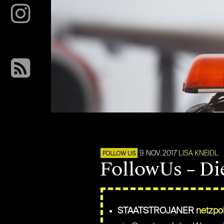
9. NOV. 2017
LISA KNEIDL
FOLLOW US
FollowUs – Di
STAATSTROJANER
netzpol