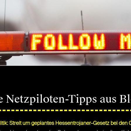
e Netzpiloten-Tipps aus B
itik: Streit um geplantes Hessentrojaner-Gesetz bei den 