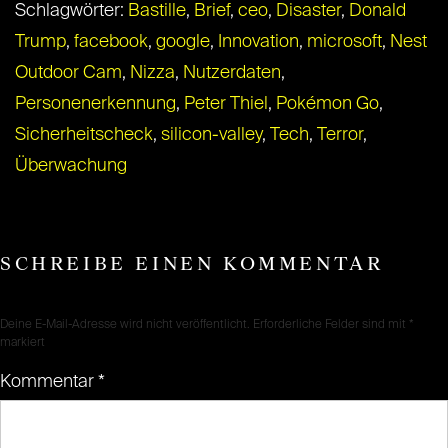
Schlagwörter:
Bastille
,
Brief
,
ceo
,
Disaster
,
Donald
Trump
,
facebook
,
google
,
Innovation
,
microsoft
,
Nest
Outdoor Cam
,
Nizza
,
Nutzerdaten
,
Personenerkennung
,
Peter Thiel
,
Pokémon Go
,
Sicherheitscheck
,
silicon-valley
,
Tech
,
Terror
,
Überwachung
SCHREIBE EINEN KOMMENTAR
Deine E-Mail-Adresse wird nicht veröffentlicht.
Erforderliche Felder sind mit
*
markiert
Kommentar
*