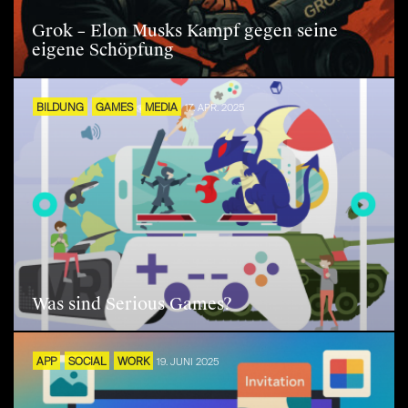
Grok – Elon Musks Kampf gegen seine
eigene Schöpfung
BILDUNG
GAMES
MEDIA
17. APR. 2025
Was sind Serious Games?
APP
SOCIAL
WORK
19. JUNI 2025