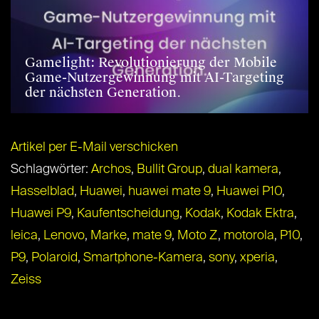
Gamelight: Revolutionierung der Mobile
Game-Nutzergewinnung mit AI-Targeting
der nächsten Generation.
Artikel per E-Mail verschicken
Schlagwörter:
Archos
,
Bullit Group
,
dual kamera
,
Hasselblad
,
Huawei
,
huawei mate 9
,
Huawei P10
,
Huawei P9
,
Kaufentscheidung
,
Kodak
,
Kodak Ektra
,
leica
,
Lenovo
,
Marke
,
mate 9
,
Moto Z
,
motorola
,
P10
,
P9
,
Polaroid
,
Smartphone-Kamera
,
sony
,
xperia
,
Zeiss