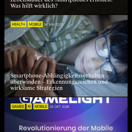
Was hilft wirklich?
HEALTH
MOBILE
24. MAI 2025
Smartphone-Abhängigkeitsverhalten
überwinden – Erkennungszeichen und
wirksame Strategien
GAMES
KI
MOBILE
29. OKT. 2024