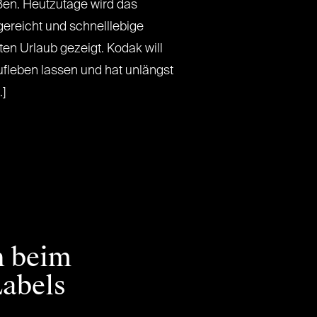
ßen. Heutzutage wird das
ereicht und schnelllebige
n Urlaub gezeigt. Kodak will
ufleben lassen und hat unlängst
.]
h beim
Labels