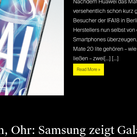
Nachdem Huawei das Mate 
versehentlich schon kurz g
Besucher der IFA18 in Ber
Herstellers nun selbst von
Smartphones überzeugen.
Mate 20 lite gehören – wi
ließen – zwei[...] [...]
Read More »
, Ohr: Samsung zeigt Gal