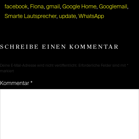
facebook
,
Fiona
,
gmail
,
Google Home
,
Googlemail
,
Smarte Lautsprecher
,
update
,
WhatsApp
SCHREIBE EINEN KOMMENTAR
Deine E-Mail-Adresse wird nicht veröffentlicht.
Erforderliche Felder sind mit
*
markiert
Kommentar
*