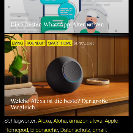
Die 5 besten WhatsApp-Alternativen
LIVING
ROUNDUP
SMART HOME
24. NOV. 2025
Welche Alexa ist die beste? Der große
Vergleich
Schlagwörter:
Alexa
,
Aloha
,
amazon alexa
,
Apple
Homepod
,
bildersuche
,
Datenschutz
,
email
,