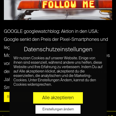
GOOGLE googlewatchblog: Aktion in den USA:
Google senkt den Preis der Pixel-Smartphones und
legt ein Gratis Daydream obendrauf: In etwa zwei
Datenschutzeinstellungen
Monaten wird Google zwei neue Pixel-Smartphones
Wir nutzen Cookies auf unserer Website. Einige von
ihnen sind essenziell, während andere uns helfen, diese
vorstellen, die die Nachfolge der populären Geräte
Website und Ihre Erfahrung zu verbessern. Indem Du auf
der ersten Pixel-Generation aus dem vergangenen
auf Alle akzeptieren klickst, akzeptierst du die
essenziellen, die analytischen und die Marketing-
Jahr antreten werden. Wer derzeit mit einem Pixel-
Cookies. Unter Einstellungen Ändern, kannst du den
Cookies widersprechen.
Smartphone der ersten[...] [...]
Read More »
Alle akzeptieren
Einstellungen ändern