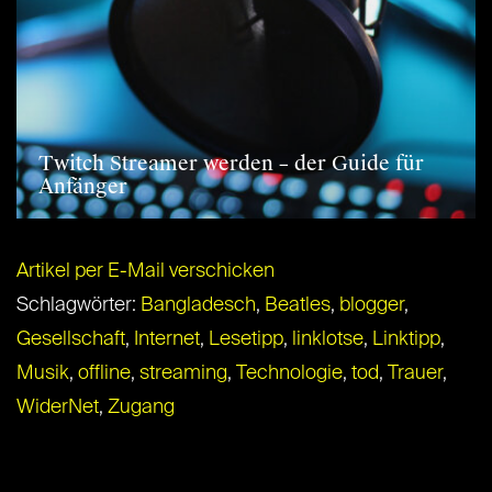
Twitch Streamer werden – der Guide für
Anfänger
Artikel per E-Mail verschicken
Schlagwörter:
Bangladesch
,
Beatles
,
blogger
,
Gesellschaft
,
Internet
,
Lesetipp
,
linklotse
,
Linktipp
,
Musik
,
offline
,
streaming
,
Technologie
,
tod
,
Trauer
,
WiderNet
,
Zugang