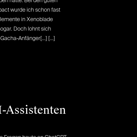
en hätte. Bei den guten
act wurde ich schon fast
lemente in Xenoblade
sogar. Doch lohnt sich
acha-Anfänger[...] [...]
I-Assistenten