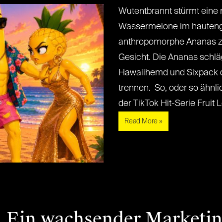
Wutentbrannt stürmt ein
Wassermelone im hautengen
anthropomorphe Ananas zu,
Gesicht. Die Ananas schlä
Hawaiihemd und Sixpack 
trennen. So, oder so ähnlic
der TikTok Hit-Serie Fruit Lo
Read More »
“: Ein wachsender Marketi