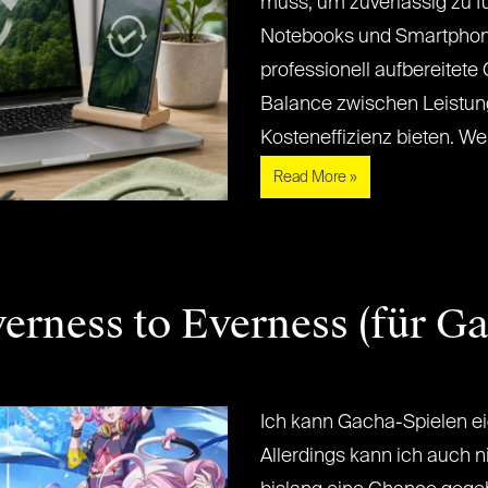
muss, um zuverlässig zu f
Notebooks und Smartphone
professionell aufbereitet
Balance zwischen Leistung
Kosteneffizienz bieten. Wer[..
Read More »
erness to Everness (für G
Ich kann Gacha-Spielen ei
Allerdings kann ich auch n