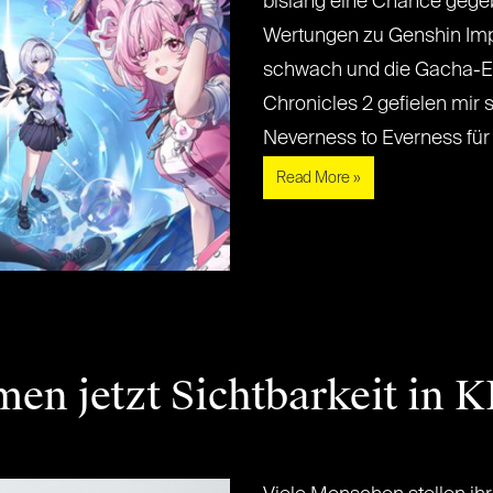
bislang eine Chance gegeb
Wertungen zu Genshin Imp
schwach und die Gacha-E
Chronicles 2 gefielen mir 
Neverness to Everness für G
Read More »
n jetzt Sichtbarkeit in K