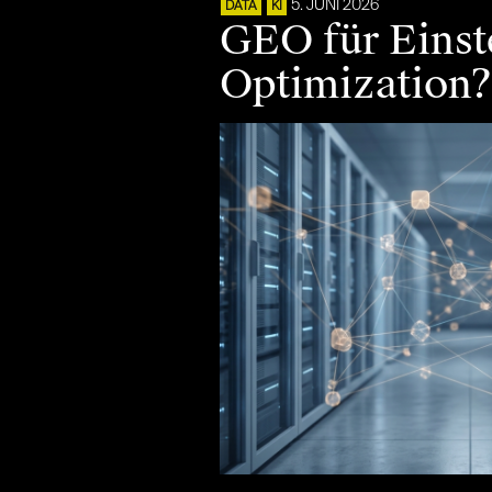
5. JUNI 2026
DATA
KI
GEO für Einste
Optimization?