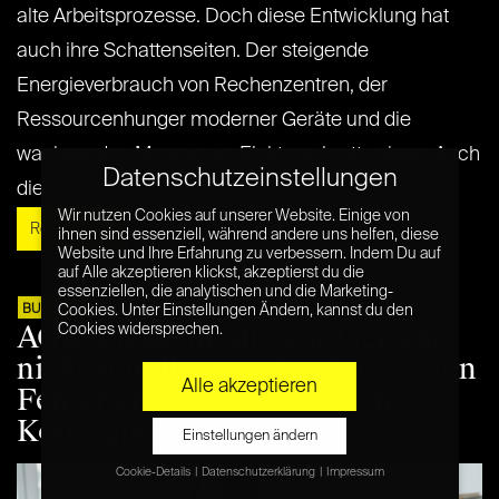
alte Arbeitsprozesse. Doch diese Entwicklung hat
auch ihre Schattenseiten. Der steigende
Energieverbrauch von Rechenzentren, der
Ressourcenhunger moderner Geräte und die
wachsenden Mengen an Elektroschrott zeigen: Auch
Datenschutzeinstellungen
die[...] [...]
Wir nutzen Cookies auf unserer Website. Einige von
Read More »
ihnen sind essenziell, während andere uns helfen, diese
Website und Ihre Erfahrung zu verbessern. Indem Du auf
auf Alle akzeptieren klickst, akzeptierst du die
essenziellen, die analytischen und die Marketing-
19. JULI 2026
BUSINESS
Cookies. Unter Einstellungen Ändern, kannst du den
AGB-Klauseln, die vor Gericht
Cookies widersprechen.
nicht standhalten: Die häufigsten
Alle akzeptieren
Fehler und ihre rechtlichen
Konsequenzen
Einstellungen ändern
Cookie-Details
Datenschutzerklärung
Impressum
Datenschutzeinstellungen