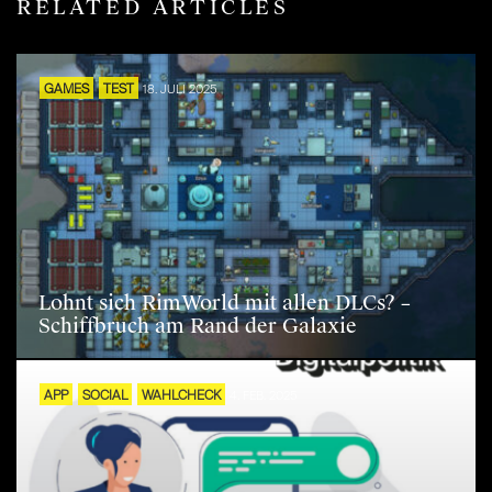
RELATED ARTICLES
GAMES
TEST
18. JULI 2025
Lohnt sich RimWorld mit allen DLCs? –
Schiffbruch am Rand der Galaxie
APP
SOCIAL
WAHLCHECK
4. FEB. 2025