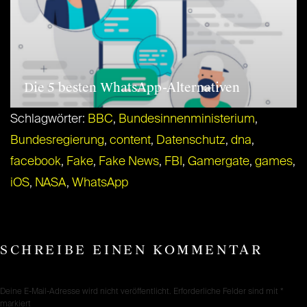
Die 5 besten WhatsApp-Alternativen
Schlagwörter:
BBC
,
Bundesinnenministerium
,
Bundesregierung
,
content
,
Datenschutz
,
dna
,
facebook
,
Fake
,
Fake News
,
FBI
,
Gamergate
,
games
,
iOS
,
NASA
,
WhatsApp
SCHREIBE EINEN KOMMENTAR
Deine E-Mail-Adresse wird nicht veröffentlicht.
Erforderliche Felder sind mit
*
markiert