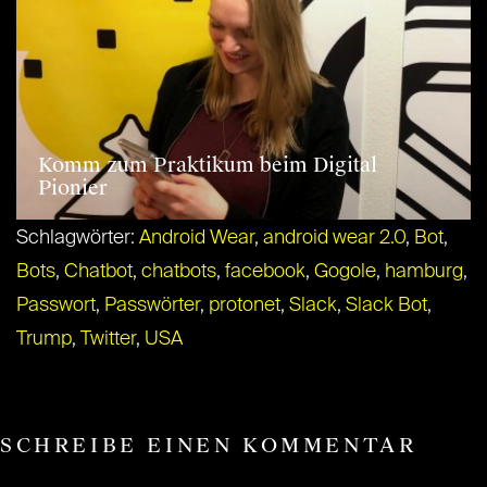
Komm zum Praktikum beim Digital
Pionier
Schlagwörter:
Android Wear
,
android wear 2.0
,
Bot
,
Bots
,
Chatbot
,
chatbots
,
facebook
,
Gogole
,
hamburg
,
Passwort
,
Passwörter
,
protonet
,
Slack
,
Slack Bot
,
Trump
,
Twitter
,
USA
SCHREIBE EINEN KOMMENTAR