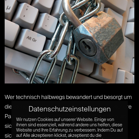
Wer technisch halbwegs bewandert und besorgt um
die Sicherheit seiner Daten ist, wird Wert auf sichere
Datenschutzeinstellungen
Passwörter legen. Doch diese sind oft gar nicht so
Wir nutzen Cookies auf unserer Website. Einige von
ihnen sind essenziell, während andere uns helfen, diese
sicher, wie man denkt. Was macht ein Passwort
Website und Ihre Erfahrung zu verbessern. Indem Du auf
sicher? Mindestens acht Zeichen, die aus einer
auf Alle akzeptieren klickst, akzeptierst du die