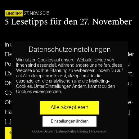
27. NOV. 2015
LINKTIPP
5 Lesetipps für den 27. November
In unseren Lesetipps geht es heute um illegale
Datenschutzeinstellungen
Elektroartikel bei Online-Händlern, Bodycams bei der
Wir nutzen Cookies auf unserer Website. Einige von
Polizei, Whatsapp, klassische Festnetztelefone und
ihnen sind essenziell, während andere uns helfen, diese
Website und Ihre Erfahrung zu verbessern. Indem Du auf
Löschanfragen bei Google. Ergänzungen erwünscht.
auf Alle akzeptieren klickst, akzeptierst du die
essenziellen, die analytischen und die Marketing-
ONLINEHANDEL handelsblatt: Illegale Elektroartikel:
Cookies. Unter Einstellungen Ändern, kannst du den
Cookies widersprechen.
Gefährlicher China-Schrott bei Amazon und Ebay:
Oft wissen wir gar nicht, was wir kaufen – und Online-
Alle akzeptieren
Händler wie Amazon oder Ebay, wissen teilweise[...]
[...]
Einstellungen ändern
Cookie-Details
Datenschutzerklärung
Impressum
Read More »
Datenschutzeinstellungen