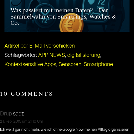
Was passiert mit meinen Daten? – Der
Sammelwahn von Smartrings, Watches &
Co.
Artikel per E-Mail verschicken
Schlagwörter:
APP NEWS
,
digitalisierung
,
Kontextsensitive Apps
,
Sensoren
,
Smartphone
10 COMMENTS
Drup
sagt:
24. Feb. 2015 um 21:10 Uhr
Ich weiß gar nicht mehr, wie ich ohne Google Now meinen Alltag organisieren