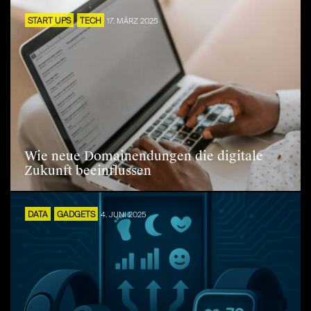
START UPS
TECH
17. MÄRZ 2025
Wie neue Domainendungen die digitale
Zukunft beeinflussen
DATA
GADGETS
4. JUNI 2025