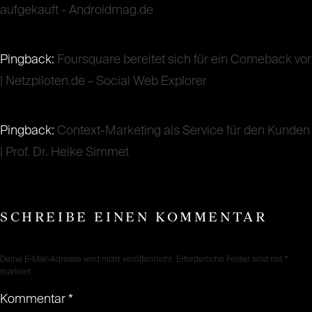
aufgekauft - Androidmag.de
Pingback:
Foursquare bereitet sich für ein Comeback vor
| Netzpiloten.de – Social Web Explorer
Pingback:
Context-Marketing als Service für den Kunden
| Prof. Dr. Heike Simmet
SCHREIBE EINEN KOMMENTAR
Deine E-Mail-Adresse wird nicht veröffentlicht.
Erforderliche Felder sind mit
*
markiert
Kommentar
*