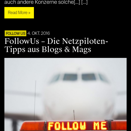
auch andere Konzerne solche[...] [...]
Read More »
4. OKT. 2016
FOLLOW US
FollowUs – Die Netzpiloten-
Tipps aus Blogs & Mags