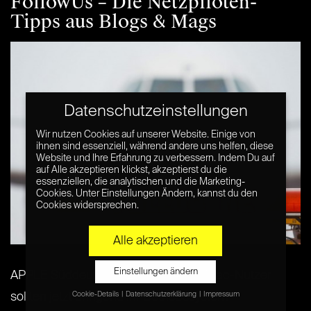
FollowUs – Die Netzpiloten-
Tipps aus Blogs & Mags
Datenschutzeinstellungen
Wir nutzen Cookies auf unserer Website. Einige von
ihnen sind essenziell, während andere uns helfen, diese
Website und Ihre Erfahrung zu verbessern. Indem Du auf
auf Alle akzeptieren klickst, akzeptierst du die
essenziellen, die analytischen und die Marketing-
Cookies. Unter Einstellungen Ändern, kannst du den
Cookies widersprechen.
Alle akzeptieren
Einstellungen ändern
APPLE Süddeutsche Zeitung: Auch Mac-Nutzer
Cookie-Details
Datenschutzerklärung
Impressum
sollten jetzt dringend ihr Betriebssystem
Datenschutzeinstellungen