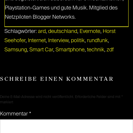
Playstation-Games und gute Musik. Mitglied des
Netzpiloten Blogger Networks.
Schlagwörter:
ard
,
deutschland
,
Evernote
,
Horst
Seehofer
,
Internet
,
Interview
,
politik
,
rundfunk
,
Samsung
,
Smart Car
,
Smartphone
,
technik
,
zdf
SCHREIBE EINEN KOMMENTAR
Deine E-Mail-Adresse wird nicht veröffentlicht.
Erforderliche Felder sind mit
*
markiert
Kommentar
*