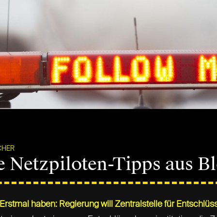
CHER
e Netzpiloten-Tipps aus B
: Erstmal haben: Regierung will Zentralstelle für Entschlü