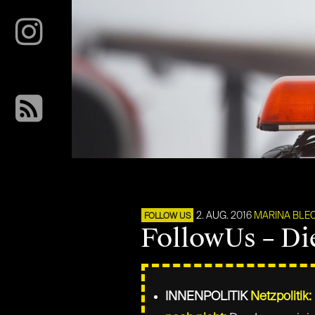
2. AUG. 2016
MARINA BLE
FOLLOW US
FollowUs – Di
INNENPOLITIK
Netzpolitik