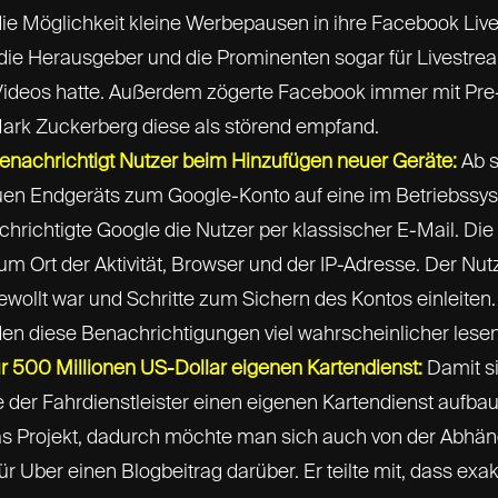
die Möglichkeit kleine Werbepausen in ihre Facebook Li
ie Herausgeber und die Prominenten sogar für Livestream
 Videos hatte. Außerdem zögerte Facebook immer mit Pre
Mark Zuckerberg diese als störend empfand.
benachrichtigt Nutzer beim Hinzufügen neuer Geräte:
Ab s
en Endgeräts zum Google-Konto auf eine im Betriebssyst
chrichtigte Google die Nutzer per klassischer E-Mail. Die
 Ort der Aktivität, Browser und der IP-Adresse. Der Nu
 gewollt war und Schritte zum Sichern des Kontos einleite
en diese Benachrichtigungen viel wahrscheinlicher lesen 
ür 500 Millionen US-Dollar eigenen Kartendienst:
Damit si
 der Fahrdienstleister einen eigenen Kartendienst aufbau
as Projekt, dadurch möchte man sich auch von der Abhäng
r Uber einen Blogbeitrag darüber. Er teilte mit, dass exa