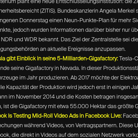
rium plant eine neue Entschlüsselungsinstitution: die Zen
erheitsbereicht (ZITiS). Bundeskanzlerin Angela Merkel st
genen Donnerstag einen Neun-Punkte-Plan für mehr Sich
 Punkte, jedoch wurden Informationen darüber bisher nur
NDR und WDR bekannt. Das Ziel der Zentralstelle sei di
olgungsbehörden an aktuelle Ereignisse anzupassen.
a gibt Einblick in seine 5-Milliarden-Gigafactory:
Tesla-C
 seine Gigafactory in Nevada. In dieser Produktionsstä
ahrzeuge im Jahr produzieren. Ab 2017 möchte der Elektroa
olle Kapazität der Produktion wird jedoch erst in einigen J
n im November 2014 und die Kosten betragen insgesamt f
 ist die Gigafactory mit etwa 55.000 Hektar das größte 
k Is Testing Mid-Roll Video Ads in Facebook Live:
Facebo
chungen während Videos, von Vertragspartnern. Diese U
ok, die direkt in Videos auf dem sozialen Netzwerk vor