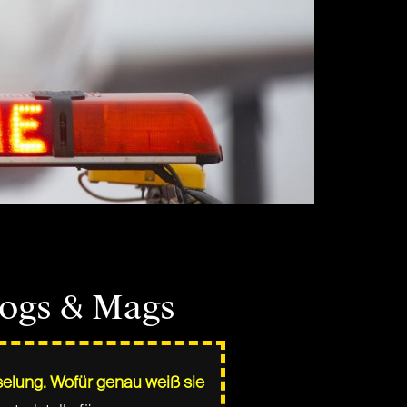
logs & Mags
sselung. Wofür genau weiß sie