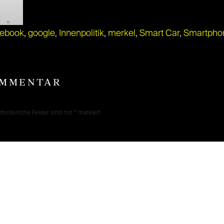
cebook
,
google
,
Innenpolitik
,
merkel
,
Smart Car
,
Smartpho
OMMENTAR
rforderliche Felder sind mit
*
markiert