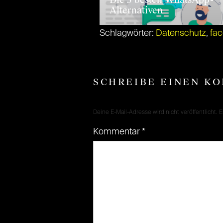
Die 5 besten WhatsApp-
Alternativen
Schlagwörter:
Datenschutz
,
fa
SCHREIBE EINEN K
Deine E-Mail-Adresse wird nicht veröffentlicht.
E
Kommentar
*