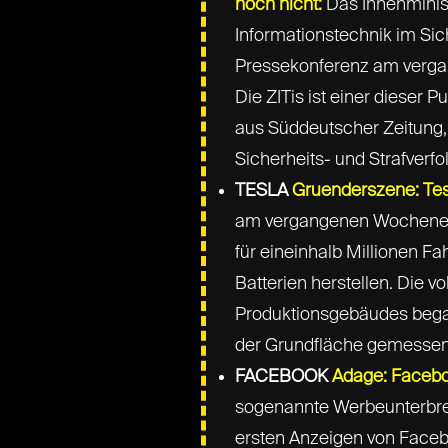
noch nicht:
Das Innenministe
Informationstechnik im Sich
Pressekonferenz am vergan
Die ZITis ist einer dieser
aus Süddeutscher Zeitung, 
Sicherheits- und Strafverf
TESLA
Gruenderszene: Tesl
am vergangenen Wochenende
für eineinhalb Millionen F
Batterien herstellen. Die v
Produktionsgebäudes began
der Grundfläche gemessen,
FACEBOOK
Adage: Faceboo
sogenannte Werbeunterbre
ersten Anzeigen von Facebo