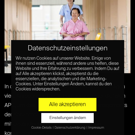
Datenschutzeinstellungen
Wir nutzen Cookies auf unserer Website. Einige von
ihnen sind essenziell, während andere uns helfen, diese
Website und Ihre Erfahrung zu verbessern. Indem Du auf
auf Alle akzeptieren klickst, akzeptierst du die
essenziellen, die analytischen und die Marketing-
Cookies. Unter Einstellungen Ändern, kannst du den
In den vergangenen Jahren lieferte ich in Beiträgen
Cookies widersprechen.
viele Anregungen für die Formierung einer digitalen
Alle akzeptieren
APO, um das Inzest-System des Top-Managements
der Konzerne, von autoritär geführten
Einstellungen ändern
mittelständischen Unternehmen und von
Cookie-Details
Datenschutzerklärung
Impressum
korrumpierbaren Elite-Hochschulen zu
Datenschutzeinstellungen