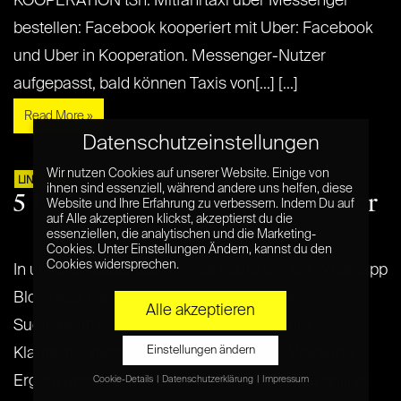
KOOPERATION t3n: Mitfahrtaxi über Messenger
bestellen: Facebook kooperiert mit Uber: Facebook
und Uber in Kooperation. Messenger-Nutzer
aufgepasst, bald können Taxis von[...] [...]
Read More »
Datenschutzeinstellungen
Wir nutzen Cookies auf unserer Website. Einige von
17. DEZ. 2015
LINKTIPP
ihnen sind essenziell, während andere uns helfen, diese
5 Lesetipps für den 17. Dezember
Website und Ihre Erfahrung zu verbessern. Indem Du auf
auf Alle akzeptieren klickst, akzeptierst du die
essenziellen, die analytischen und die Marketing-
Cookies. Unter Einstellungen Ändern, kannst du den
Cookies widersprechen.
In unseren Lesetipps geht es heute um die Whatsapp
Blockade, Hasskommentare im Netz, den
Alle akzeptieren
Suchbegriff des Jahres, Facebook und die
Einstellungen ändern
Klarnamenregel und um automatische Werbung.
Ergänzungen erwünscht. WHATSAPP heise online:
Cookie-Details
Datenschutzerklärung
Impressum
Datenschutzeinstellungen