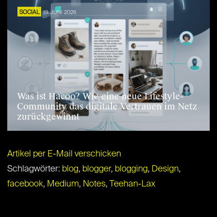
SOCIAL
19. JUNI 2026
Was ist Hacoo? Wie eine neue Lifestyle-
Community das digitale Vertrauen im Netz
zurückgewinnt
Artikel per E-Mail verschicken
Schlagwörter:
blog
,
blogger
,
blogging
,
Design
,
facebook
,
Medium
,
Notes
,
Teehan-Lax