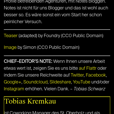
Profile betreibenden Agenturen, mit Notes bloggen.
Notes ist nicht für uns Blogger und das ist wohl auch
besser so. Es wäre sonst ein vom Start her schon
peinlicher Versuch.
Teaser
(adapted) by Foundry (CC0 Public Domain)
Image
by Simon (CC0 Public Domain)
CHIEF-EDITOR’S NOTE:
Wenn Ihnen unsere Arbeit
etwas wert ist, zeigen Sie es uns bitte
auf Flattr
oder
indem Sie unsere Reichweite auf
Twitter
,
Facebook
,
Google+
,
Soundcloud
,
Slideshare
,
YouTube
und/oder
Instagram
erhöhen. Vielen Dank. –
Tobias Schwarz
Tobias Kremkau
ist Coworking Manager des St. Oberholz und als