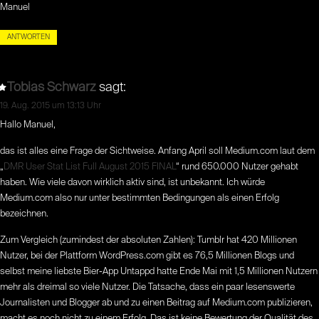
Manuel
ANTWORTEN
Tobias Schwarz
sagt:
19. Aug. 2015 um 13:13 Uhr
Hallo Manuel,
das ist alles eine Frage der Sichtweise. Anfang April soll Medium.com laut dem
„
DMR User Stat List Full August 2015 FINAL
“ rund 650.000 Nutzer gehabt
haben. Wie viele davon wirklich aktiv sind, ist unbekannt. Ich würde
Medium.com also nur unter bestimmten Bedingungen als einen Erfolg
bezeichnen.
Zum Vergleich (zumindest der absoluten Zahlen): Tumblr hat 420 Millionen
Nutzer, bei der Plattform WordPress.com gibt es 76,5 Millionen Blogs und
selbst meine liebste Bier-App Untappd hatte Ende Mai mit 1,5 Millionen Nutzern
mehr als dreimal so viele Nutzer. Die Tatsache, dass ein paar lesenswerte
Journalisten und Blogger ab und zu einen Beitrag auf Medium.com publizieren,
macht es noch nicht zu einem Erfolg. Das ist keine Bewertung der Qualität des