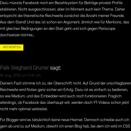
Dazu müsste Facebook noch ein Bezahlsystem für Beiträge privater Profile
etablieren. Nicht ausgeschlossen, aber im Moment auch kein Thema. Daher
entspricht die theoretische Reichweite zunächst die Anzahl meiner Freunde.
Aus dem Stand! Und das ist schon ein Argument, ähnlich wie für Mentions, das
mit gleichen Bedingungen an den Start geht und sich gegen Periscope
durchsetzen könnte…
ANTWORTEN
Falk Sieghard Gruner
sagt:
18. Aug. 2015 um 11:41 Uhr
Deinem Fazit stimme ich zu, der Überschrift nicht. Auf Grund der unschlagbaren
Reichweite wird Notes ganz sicher ein Erfolg. Dazu ist es einfach zu bedienen,
so wie Medium, und das Embedden wird auch noch funktionieren. Fraglich
allerdings, ob Facebook das überhaupt will, werden doch YT-Videos schon jetzt
nicht mehr optimal verbreitet.
Für Blogger wird es tatsächlich keine neue Heimat. Dennoch schreibe auch ich
gern ab und zu auf Medium, obwohl ich einen Blog hab, bei dem ich wild im CSS