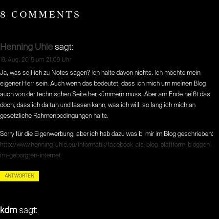
8 COMMENTS
Henning Uhle
sagt:
19. Aug. 2015 um 21:09 Uhr
Ja, was soll ich zu Notes sagen? Ich halte davon nichts. Ich möchte mein
eigener Herr sein. Auch wenn das bedeutet, dass ich mich um meinen Blog
auch von der technischen Seite her kümmern muss. Aber am Ende heißt das
doch, dass ich da tun und lassen kann, was ich will, so lang ich mich an
gesetzliche Rahmenbedingungen halte.
Sorry für die Eigenwerbung, aber ich hab dazu was bi mir im Blog geschrieben:
http://www.henning-uhle.eu/informatik/facebook-als-blog-plattform-bloggen-
im-geborgten-internet
ANTWORTEN
kdm
sagt: