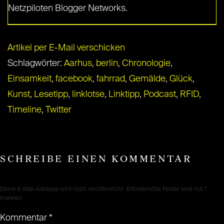
Netzpiloten Blogger Networks.
Artikel per E-Mail verschicken
Schlagwörter:
Aarhus
,
berlin
,
Chronologie
,
Einsamkeit
,
facebook
,
fahrrad
,
Gemälde
,
Glück
,
Kunst
,
Lesetipp
,
linklotse
,
Linktipp
,
Podcast
,
RFID
,
Timeline
,
Twitter
SCHREIBE EINEN KOMMENTAR
Deine E-Mail-Adresse wird nicht veröffentlicht.
Erforderliche Felder sind mit
*
markiert
Kommentar
*