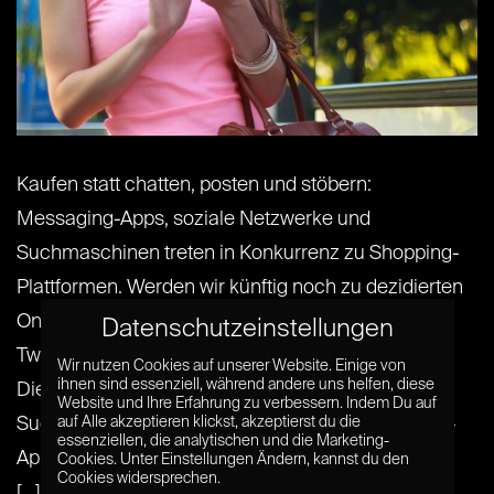
Kaufen statt chatten, posten und stöbern:
Messaging-Apps, soziale Netzwerke und
Suchmaschinen treten in Konkurrenz zu Shopping-
Plattformen. Werden wir künftig noch zu dezidierten
Online-Shops surfen, oder werden uns Facebook,
Datenschutzeinstellungen
Twitter und Snapchat mit den Produkten und
Wir nutzen Cookies auf unserer Website. Einige von
ihnen sind essenziell, während andere uns helfen, diese
Dienstleistungen unserer Wünsche versorgen?
Website und Ihre Erfahrung zu verbessern. Indem Du auf
Suchmaschinen, Social Networks und Messaging-
auf Alle akzeptieren klickst, akzeptierst du die
essenziellen, die analytischen und die Marketing-
Apps setzen derzeit viel daran, im E-Commerce[...]
Cookies. Unter Einstellungen Ändern, kannst du den
Cookies widersprechen.
[...]