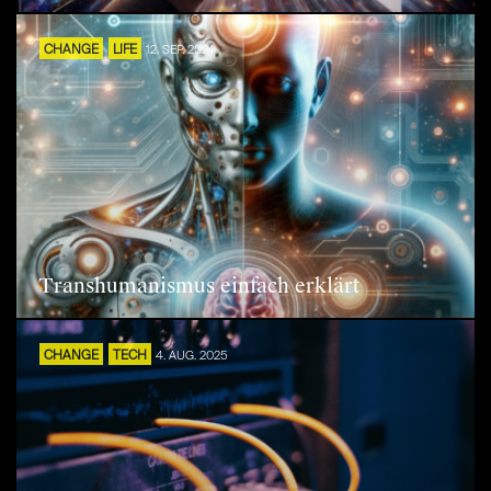
CHANGE
LIFE
12. SEP. 2024
Transhumanismus einfach erklärt
CHANGE
TECH
4. AUG. 2025