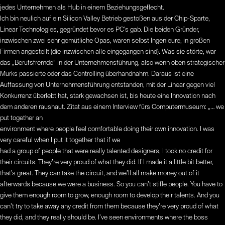
jedes Unternehmen als Hub in einem Beziehungsgeflecht.
Ich bin neulich auf ein Silicon Valley Betrieb gestoßen aus der Chip-Sparte,
Linear Technologies, gegründet bevor es PC’s gab. Die beiden Gründer,
inzwischen zwei sehr gemütliche Opas, waren selbst Ingenieure, in großen
Firmen angestellt (die inzwischen alle eingegangen sind). Was sie störte, war
das „Berufsfremde“ in der Unternehmensführung, also wenn oben strategischer
Murks passierte oder das Controlling überhandnahm. Daraus ist eine
Auffassung von Unternehmensführung entstanden, mit der Linear gegen viel
Konkurrenz überlebt hat, stark gewachsen ist, bis heute eine Innovation nach
dem anderen raushaut. Zitat aus einem Interview fürs Computermuseum: „… we
put together an
environment where people feel comfortable doing their own innovation. I was
very careful when I put it together that if we
had a group of people that were really talented designers, I took no credit for
their circuits. They’re very proud of what they did. If I made it a little bit better,
that’s great. They can take the circuit, and we’ll all make money out of it
afterwards because we were a business. So you can’t stifle people. You have to
give them enough room to grow, enough room to develop their talents. And you
can’t try to take away any credit from them because they’re very proud of what
they did, and they really should be. I’ve seen environments where the boss