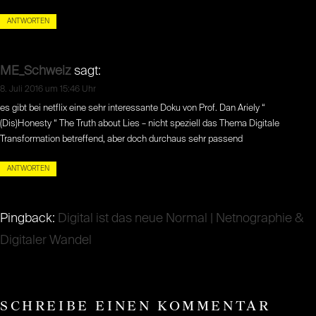
ANTWORTEN
ME_Schweiz
sagt:
8. Juli 2016 um 15:46 Uhr
es gibt bei netflix eine sehr interessante Doku von Prof. Dan Ariely “
(Dis)Honesty “ The Truth about Lies – nicht speziell das Thema Digitale
Transformation betreffend, aber doch durchaus sehr passend
ANTWORTEN
Pingback:
Digital ist das neue Normal | Netnographie &
Digitaler Wandel
SCHREIBE EINEN KOMMENTAR