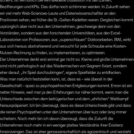
scheint, ist vermutlich die vermaledeite Obzession mit den Zahlen,
Bezifferungen und KPIs. Das dürfte noch schlimmer werden. In Zukunft sehen
wir viel mehr Web-Sciences-Leute und Datenwissenschaftler an den
Positionen sehen, wo früher die St.-Gallen-Kadetten waren. Dergleichen kommt
urprünglich aber nicht aus den Unternehmen, geschweige denn von den
Vorständen, sondern aus den forschenden Universitäten, aus den Excel-
Laboratorien von Professoren, aus „superschlauen“ Doktorarbeiten. BWL wirkt
aus sich heraus abstrahierend und versucht für jede Schraube eine Kosten-
Nutzen-Rechnung zu finden, zu implementieren, zu optimieren.
Der Unternehmer denkt erst einmal gar nicht so. Kleine und große Unternehmen
sind nicht pathologisch auf das Niedermachen von Gegnern fixiert, sondern
eher darauf, „ihr Spiel durchzubringen“, eigene Spielfelder zu entdfecken.
Was man natürlich feststellen kann, ist, dass es – wie überall in der
Gesellschaft – quasi zu psychopathischen Entgleisungen kommt. Enron ist ein
netter Hinweis, weil man ja den Erfahrungen nur näher kommt, wenn man die
Unterschiede zwischen dem betrügerischen und dem „ehrlichen“ Wettkampf
herauspräpariert. Ich bin überzeugt, dass es diese Unterschiede gibt und dass
die reinen Psychopathen unter den Unternehmen über kurz oder lang immer
scheitern. Noch mehr bin ich davon überzeugt, dass die Zukunft die
Unternehmen noch mehr in ein weniger plattes Verständnis ihrer Existenz
hineinzwingen. Das ist eher genossenschaftlich als egozentrisch und versteht