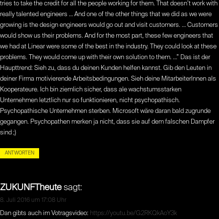
tries to take the credit for all the people working for them. That doesn’t work with
really talented engineers … And one of the other things that we did as we were
growing is the design engineers would go out and visit customers. … Customers
would show us their problems. And for the most part, these few engineers that
we had at Linear were some of the best in the industry. They could look at these
problems. They would come up with their own solution to them. …” Das ist der
Haupttrend: Sieh zu, dass du deinen Kunden helfen kannst. Gib den Leuten in
deiner Firma motivierende Arbeitsbedingungen. Sieh deine MitarbeiterInnen als
Kooperateure. Ich bin ziemlich sicher, dass ale wachstumsstarken
Unternehmen letztlich nur so funktionieren, nicht psychopathisch.
Psychopathische Unternehmen sterben. Microsoft wäre daran bald zugrunde
gegangen. Psychopathen merken ja nicht, dass sie auf dem falschen Dampfer
sind ;)
ANTWORTEN
ZUKUNFTheute
sagt:
8. Juli 2016 um 17:08 Uhr
Dan gibts auch im Votragsvideo:
https://youtu.be/G2RKQkAoY3k