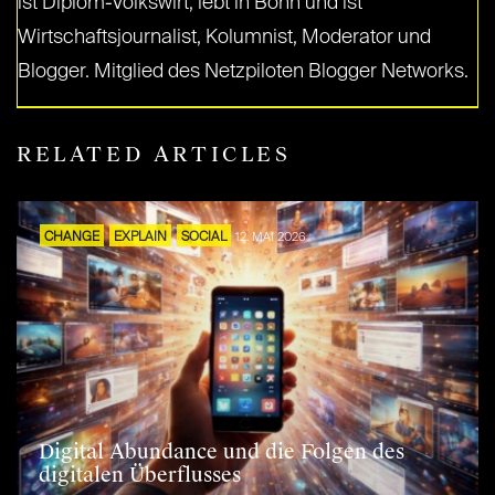
ist Diplom-Volkswirt, lebt in Bonn und ist
Wirtschaftsjournalist, Kolumnist, Moderator und
Blogger. Mitglied des Netzpiloten Blogger Networks.
RELATED ARTICLES
CHANGE
EXPLAIN
SOCIAL
12. MAI 2026
Digital Abundance und die Folgen des
digitalen Überflusses