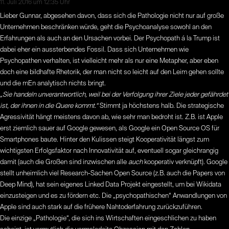
11. Juli 2016 um 12:35 Uhr
Lieber Gunnar, abgesehen davon, dass sich die Pathologie nicht nur auf große
Unternehmen beschränken würde, geht die Psychoanalyse sowohl an den
Erfahrungen als auch an den Ursachen vorbei. Der Psychopath á la Trump ist
dabei eher ein aussterbendes Fossil. Dass sich Unternehmen wie
Psychopathen verhalten, ist vielleicht mehr als nur eine Metapher, aber eben
doch eine bildhafte Rhetorik, der man nicht so leicht auf den Leim gehen sollte
und die mEn analytisch nichts bringt.
„Sie handeln unverantwortlich, weil bei der Verfolgung ihrer Ziele jeder gefährdet
ist, der ihnen in die Quere kommt.“
Stimmt ja höchstens halb. Die strategische
Agressivität hängt meistens davon ab, wie sehr man bedroht ist. Z.B. ist Apple
erst ziemlich sauer auf Google gewesen, als Google ein Open Source OS für
Smartphones baute. Hinter den Kulissen steigt Kooperativität längst zum
wichtigsten Erfolgsfaktor nach Innovativität auf, eventuell sogar gleichrangig
damit (auch die Großen sind inzwischen alle
auch
kooperativ verknüpft). Google
stellt unheimlich viel Research-Sachen Open Source (z.B. auch die Papers von
Deep Mind), hat sein eigenes Linked Data Projekt eingestellt, um bei Wikidata
einzusteigen und es zu fördern etc. Die „psychopathischen“ Anwandlungen von
Apple sind auch stark auf die frühere Nahtoderfahrung zurückzuführen.
Die einzige „Pathologie“, die sich ins Wirtschaften eingeschlichen zu haben