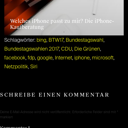
Welches iPhone passt zu mir? Die iPhone-
Kaufberatung
Schlagwörter:
bing
,
BTW17
,
Bundestagswahl
,
Bundestagswahlen 2017
,
CDU
,
Die Grünen
,
facebook
,
fdp
,
google
,
Internet
,
iphone
,
microsoft
,
Netzpolitik
,
Siri
SCHREIBE EINEN KOMMENTAR
Deine E-Mail-Adresse wird nicht veröffentlicht.
Erforderliche Felder sind mit
*
markiert