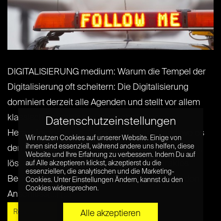
DIGITALISIERUNG medium: Warum die Tempel der
Digitalisierung oft scheitern: Die Digitalisierung
dominiert derzeit alle Agenden und stellt vor allem
klassisch organisierte Unternehmen vor
Datenschutzeinstellungen
Herausforderungen. Gerade in Deutschland, wo es
Wir nutzen Cookies auf unserer Website. Einige von
ihnen sind essenziell, während andere uns helfen, diese
den meisten Unternehmen grundsätzlich gut geht,
Website und Ihre Erfahrung zu verbessern. Indem Du auf
löst die Digitalisierung aber eher ein abstraktes
auf Alle akzeptieren klickst, akzeptierst du die
essenziellen, die analytischen und die Marketing-
Bedrohungsgefühl aus. Spürbar ist die Sorge, den
Cookies. Unter Einstellungen Ändern, kannst du den
Cookies widersprechen.
Anschluss[...] [...]
Read More »
Alle akzeptieren