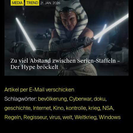
MEDIA
TREND
21. JAN. 2026
Zu viel Abstand zwischen Serien-Staffeln –
Der Hype bröckelt
Artikel per E-Mail verschicken
Schlagwörter:
bevölkerung
,
Cyberwar
,
doku
,
geschichte
,
Internet
,
Kino
,
kontrolle
,
krieg
,
NSA
,
Regeln
,
Regisseur
,
virus
,
welt
,
Weltkrieg
,
Windows