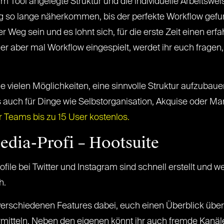
m Tool angelegte Struktur und die individuelle Arbeitswei
 so lange näherkommen, bis der perfekte Workflow gef
r Weg sein und es lohnt sich, für die erste Zeit einen erf
er aber mal Workflow eingespielt, werdet ihr euch fragen, 
ie vielen Möglichkeiten, eine sinnvolle Struktur aufzubaue
s auch für Dinge wie Selbstorganisation, Akquise oder Ma
r Teams bis zu 15 User kostenlos.
edia-Profi – Hootsuite
ile bei Twitter und Instagram sind schnell erstellt und w
h.
 verschiedenen Features dabei, euch einen Überblick über
ermitteln. Neben den eigenen könnt ihr auch fremde Kanäl