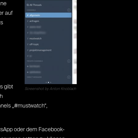
ine
r auf
ts
s gibt
Screenshot by Anton Knoblach
ch
nnels „#mustwatch“,
hatsApp oder dem Facebook-