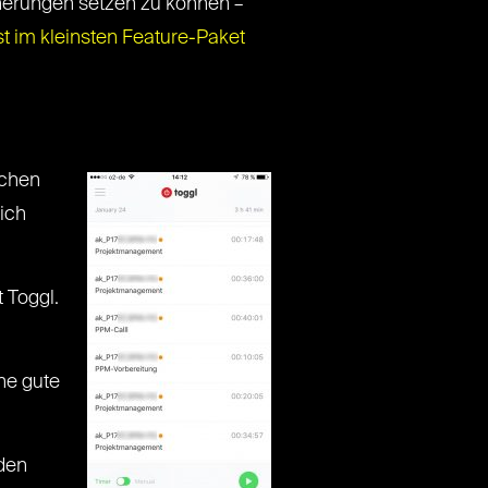
nnerungen setzen zu können –
st im kleinsten Feature-Paket
lchen
ich
 Toggl.
ne gute
nden