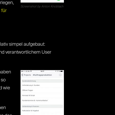
rlegen,
Screenshot by Anton Knoblach
 für
lativ simpel aufgebaut:
nd verantwortlichem User
haben
 so
d wie
hen