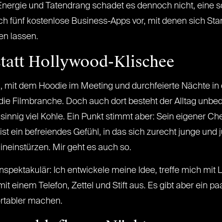
 Energie und Tatendrang schadet es dennoch nicht, eine sol
euch fünf kostenlose Business-Apps vor, mit denen sich St
n lassen.
statt Hollywood-Klischee
mit dem Hoodie im Meeting und durchfeierte Nächte in d
e die Filmbranche. Doch auch dort besteht der Alltag unbed
nig viel Kohle. Ein Punkt stimmt aber: Sein eigener Chef
t ein befreiendes Gefühl, in das sich zurecht junge und 
neinstürzen. Mir geht es auch so.
nspektakulär: Ich entwickele meine Idee, treffe mich mit 
 einem Telefon, Zettel und Stift aus. Es gibt aber ein p
rtabler machen.