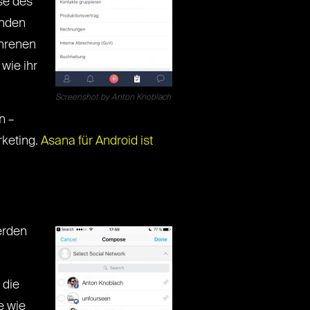
se des
unden
ahrenen
wie ihr
Screenshot by Anton Knoblach
n –
rketing.
Asana für Android ist
erden
 die
e wie