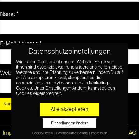
Name
*
E-Mail-Adresse
*
Datenschutzeinstellungen
Wir nutzen Cookies auf unserer Website. Einige von
ihnen sind essenziell, während andere uns helfen, diese
Website
Website und Ihre Erfahrung zu verbessern. Indem Du auf
auf Alle akzeptieren klickst, akzeptierst du die
essenziellen, die analytischen und die Marketing-
Cookies. Unter Einstellungen Ändern, kannst du den
Cookies widersprechen.
Alle akzeptieren
Einstellungen ändern
Impressum
|
Datenschutz
© Netzpiloten AG
Cookie-Details
Datenschutzerklärung
Impressum