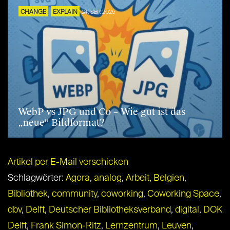
CHANGE
EXPLAIN
24. SEP. 2025
WebP vs JPG und Co – Wie gut ist das
„neue“ Bildformat?
Artikel per E-Mail verschicken
Schlagwörter:
Agora
,
analog
,
Arbeit
,
Belgien
,
Bibliothek
,
community
,
coworking
,
Coworking Space
,
dbv
,
Delft
,
Deutscher Bibliotheksverband
,
digital
,
DOK
Delft
,
Frank Simon-Ritz
,
Lernzentrum
,
Leuven
,