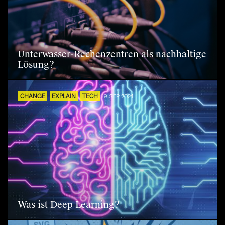
Unterwasser-Rechenzentren als nachhaltige
Lösung?
CHANGE
EXPLAIN
TECH
19. SEP. 2024
Was ist Deep Learning?