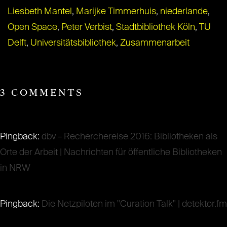
Liesbeth Mantel
,
Marijke Timmerhuis
,
niederlande
,
Open Space
,
Peter Verbist
,
Stadtbibliothek Köln
,
TU
Delft
,
Universitätsbibliothek
,
Zusammenarbeit
3 COMMENTS
Pingback:
dbv – Recherchereise 2016: Bibliotheken als
Orte der Arbeit | Nachrichten für öffentliche Bibliotheken
in NRW
Pingback:
Die Netzpiloten im "Curation Talk" | detektor.fm