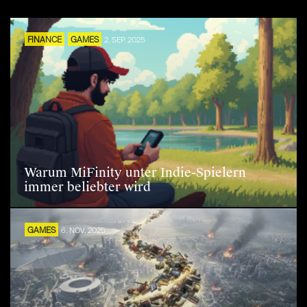
FINANCE
GAMES
2. SEP. 2025
Warum MiFinity unter Indie-Spielern
immer beliebter wird
GAMES
6. NOV. 2025