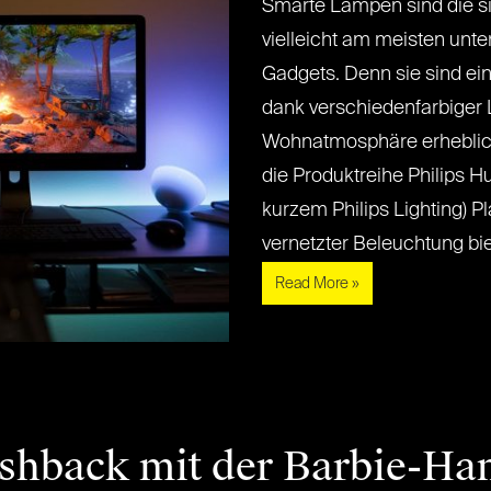
Smarte Lampen sind die si
vielleicht am meisten un
Gadgets. Denn sie sind ei
dank verschiedenfarbiger
Wohnatmosphäre erheblich
die Produktreihe Philips Hu
kurzem Philips Lighting) P
vernetzter Beleuchtung bietet
Read More »
shback mit der Barbie-Ha