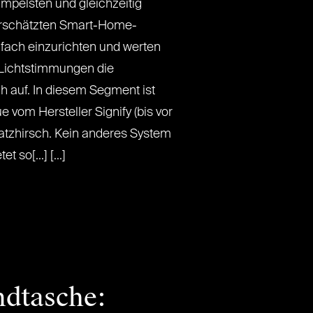
mpelsten und gleichzeitig
terschätzten Smart-Home-
nfach einzurichten und werten
 Lichtstimmungen die
 auf. In diesem Segment ist
e vom Hersteller Signify (bis vor
latzhirsch. Kein anderes System
 so[...] [...]
ndtasche: