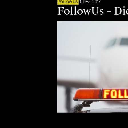
1. DEZ. 2017
FOLLOW US
FollowUs – Di