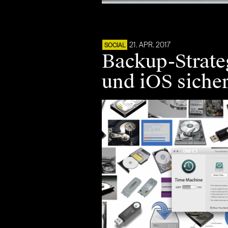
21. APR. 2017
SOCIAL
Backup-Strate
und iOS siche