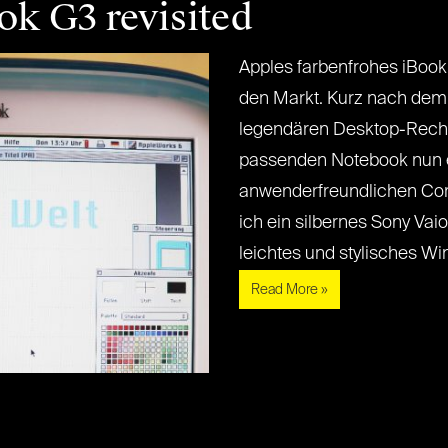
ok G3 revisited
Apples farbenfrohes iBoo
den Markt. Kurz nach dem
legendären Desktop-Rechn
passenden Notebook nun e
anwenderfreundlichen Com
ich ein silbernes Sony Va
leichtes und stylisches Win
Read More »