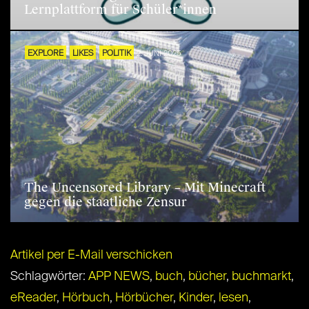
Lernplattform für Schüler*innen
EXPLORE
LIKES
POLITIK
2. JUNI 2025
The Uncensored Library – Mit Minecraft
gegen die staatliche Zensur
Artikel per E-Mail verschicken
Schlagwörter:
APP NEWS
,
buch
,
bücher
,
buchmarkt
,
eReader
,
Hörbuch
,
Hörbücher
,
Kinder
,
lesen
,