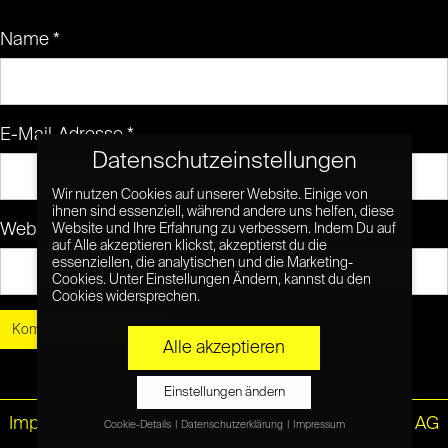
Name
*
E-Mail-Adresse
*
Datenschutzeinstellungen
Wir nutzen Cookies auf unserer Website. Einige von
ihnen sind essenziell, während andere uns helfen, diese
Website
Website und Ihre Erfahrung zu verbessern. Indem Du auf
auf Alle akzeptieren klickst, akzeptierst du die
essenziellen, die analytischen und die Marketing-
Cookies. Unter Einstellungen Ändern, kannst du den
Cookies widersprechen.
Alle akzeptieren
Einstellungen ändern
Impressum
|
Datenschutz
© Netzpiloten AG
Cookie-Details
Datenschutzerklärung
Impressum
Datenschutzeinstellungen