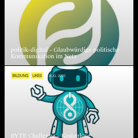
politik-digital – Glaubwürdige politische
Kommunikation im Netz
BILDUNG
LIKES
15. AUG. 2025
BYTE Challenge – Kostenlose