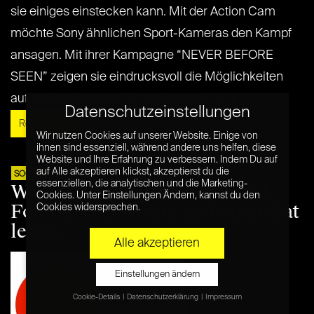
sie einiges einstecken kann. Mit der Action Cam
möchte Sony ähnlichen Sport-Kameras den Kampf
ansagen. Mit ihrer Kampagne “NEVER BEFORE
SEEN” zeigen sie eindrucksvoll die Möglichkeiten
auf, die ihre Kamera für den Nutzer[...] [...]
Datenschutzeinstellungen
Read More »
Wir nutzen Cookies auf unserer Website. Einige von
ihnen sind essenziell, während andere uns helfen, diese
Website und Ihre Erfahrung zu verbessern. Indem Du auf
auf Alle akzeptieren klickst, akzeptierst du die
15. APR. 2015
SOCIAL
essenziellen, die analytischen und die Marketing-
Was USA Today bei den Final
Cookies. Unter Einstellungen Ändern, kannst du den
Four mit Periscope und Snapchat
Cookies widersprechen.
lernte
Alle akzeptieren
Einstellungen ändern
Cookie-Details
Datenschutzerklärung
Impressum
Datenschutzeinstellungen