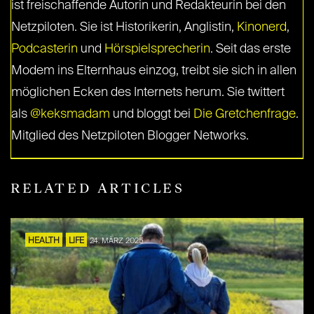
ist freischaffende Autorin und Redakteurin bei den
Netzpiloten. Sie ist Historikerin, Anglistin,
Kinonerd
,
Podcasterin
und
Hörspielsprecherin
. Seit das erste
Modem ins Elternhaus einzog, treibt sie sich in allen
möglichen Ecken des Internets herum. Sie twittert
als
@keksmadam
und bloggt bei
Die Gretchenfrage
.
Mitglied des Netzpiloten Blogger Networks.
RELATED ARTICLES
HEALTH
LIFE
24. MÄRZ 2025