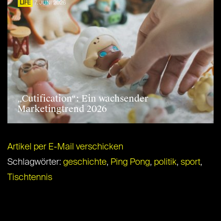
LIFE
7. JUNI 2026
„Cutification“: Ein wachsender
Marketingtrend 2026
Artikel per E-Mail verschicken
Schlagwörter:
geschichte
,
Ping Pong
,
politik
,
sport
,
Tischtennis