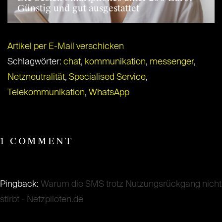
Günstig und gut ausgestattet
Artikel per E-Mail verschicken
Schlagwörter:
chat
,
kommunikation
,
messenger
,
Netzneutralität
,
Specialised Service
,
Telekommunikation
,
WhatsApp
1 COMMENT
Pingback:
Warum die SMS trotz Nutzungsrückgang nicht
stirbt - Netzpiloten.de