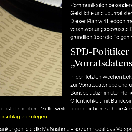
Kommunikation besonders b
Geistliche und Journalis
Dieser Plan wirft jedoch m
verantwortungsbewusste B
gründlich über die Folgen
SPD-Politiker
„Vorratsdatens
In den letzten Wochen bek
zur Vorratsdatenspeicheru
Bundesjustizminister Heik
Öffentlichkeit mit Bundes
chst dementiert. Mittlerweile jedoch mehren sich die An
orschlag vorzulegen
.
hränkungen, die die Maßnahme – so zumindest das Vers