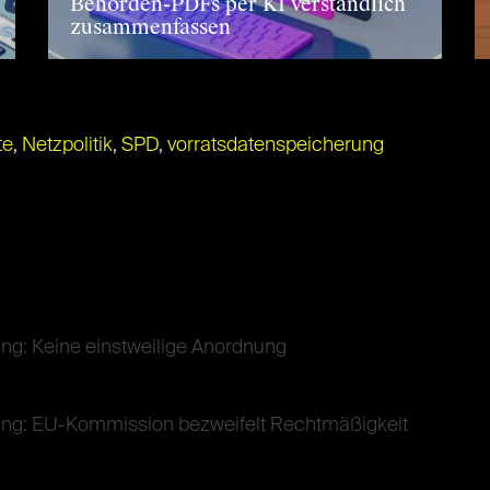
Behörden-PDFs per KI verständlich
zusammenfassen
te
,
Netzpolitik
,
SPD
,
vorratsdatenspeicherung
ng: Keine einstweilige Anordnung
ung: EU-Kommission bezweifelt Rechtmäßigkeit