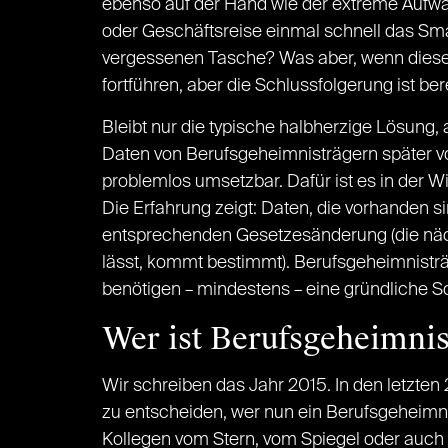
ebenso auf der Hand wie der extreme Aufwan
oder Geschäftsreise einmal schnell das Sm
vergessenen Tasche? Was aber, wenn dieser 
fortführen, aber die Schlussfolgerung ist be
Bleibt nur die typische halbherzige Lösung,
Daten von Berufsgeheimnisträgern später vo
problemlos umsetzbar. Dafür ist es in der W
Die Erfahrung zeigt: Daten, die vorhanden si
entsprechenden Gesetzesänderung (die nächs
lässt, kommt bestimmt). Berufsgeheimnisträg
benötigen – mindestens – eine gründliche 
Wer ist Berufsgeheimnis
Wir schreiben das Jahr 2015. In den letzte
zu entscheiden, wer nun ein Berufsgeheimnis
Kollegen vom Stern, vom Spiegel oder auch