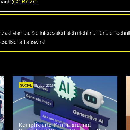
lbach (
CC BY 2.0
)
aktivismus. Sie interessiert sich nicht nur für die Techni
esellschaft auswirkt.
SOCIAL
21. JULI 2026
Komplizierte Formulare und