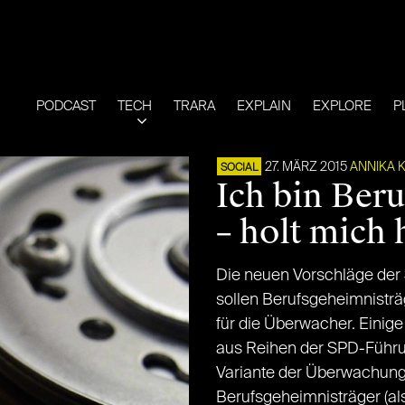
PODCAST
TECH
TRARA
EXPLAIN
EXPLORE
P
27. MÄRZ 2015
ANNIKA 
SOCIAL
Ich bin Ber
– holt mich 
Die neuen Vorschläge der
sollen Berufsgeheimnisträg
für die Überwacher. Einig
aus Reihen der SPD-Führun
Variante der Überwachun
Berufsgeheimnisträger (al