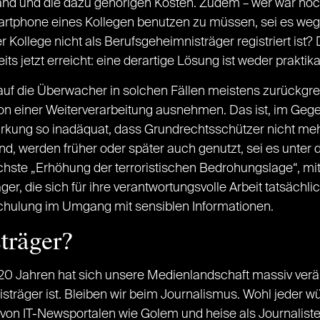
d und die dazu gehörigen Kosten. Zudem – wer war noch n
artphone eines Kollegen benutzen zu müssen, sei es weg
Kollege nicht als Berufsgeheimnisträger registriert ist
reits jetzt erreicht: eine derartige Lösung ist weder prak
 auf die Überwacher in solchen Fällen meistens zurückgrei
n einer Weiterverarbeitung ausnehmen. Das ist, im Gege
irkung so inadäquat, dass Grundrechtsschützer nicht meh
nd, werden früher oder später auch genutzt, sei es unter d
te „Erhöhung der terroristischen Bedrohungslage“, mit de
er, die sich für ihre verantwortungsvolle Arbeit tatsächl
Schulung im Umgang mit sensiblen Informationen.
träger?
n 20 Jahren hat sich unsere Medienlandschaft massiv ver
träger ist. Bleiben wir beim Journalismus. Wohl jeder w
 von IT-Newsportalen wie Golem und heise als Journalist