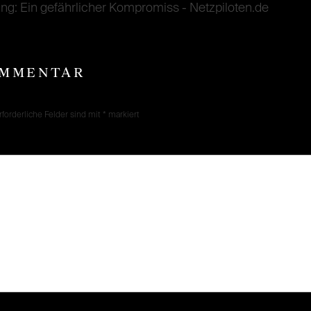
ng: Ein gefährlicher Kompromiss - Netzpiloten.de
OMMENTAR
rforderliche Felder sind mit
*
markiert