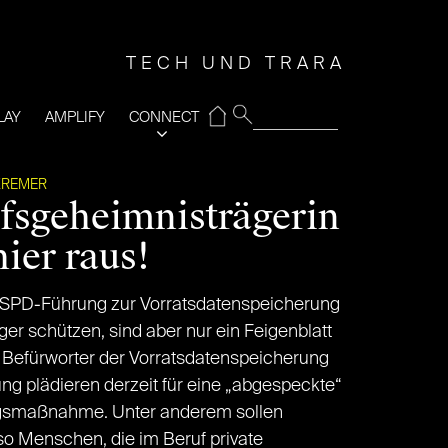
TECH UND TRARA
⌂
LAY
AMPLIFY
CONNECT
KREMER
ufsgeheimnisträgerin
hier raus!
 SPD-Führung zur Vorratsdatenspeicherung
er schützen, sind aber nur ein Feigenblatt
e Befürworter der Vorratsdatenspeicherung
g plädieren derzeit für eine „abgespeckte“
gsmaßnahme. Unter anderem sollen
so Menschen, die im Beruf private