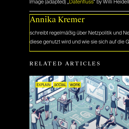
Image (adapted) „
Datenfluss
“ by Willi Heide
Annika Kremer
schreibt regelmäßig über Netzpolitik und Netz
diese genutzt wird und wie sie sich auf die G
RELATED ARTICLES
EXPLAIN
SOCIAL
WORK
27. JAN. 2026