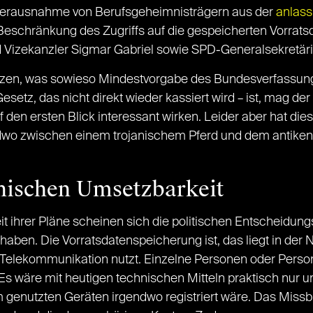
 Herausnahme von Berufsgeheimnisträgern aus der
anlass
 Beschränkung des Zugriffs auf die gespeicherten Vorrats
Vizekanzler Sigmar Gabriel sowie SPD-Generalsekretäri
tzen, was sowieso Mindestvorgabe des Bundesverfassun
esetz, das nicht direkt wieder kassiert wird – ist, mag d
n ersten Blick interessant wirken. Leider aber hat diese
endwo zwischen einem trojanischem Pferd und dem antike
.
hnischen Umsetzbarkeit
ihrer Pläne scheinen sich die politischen Entscheidungs
haben. Die Vorratsdatenspeicherung ist, das liegt in der 
er Telekommunikation nutzt. Einzelne Personen oder Per
Es wäre mit heutigen technischen Mitteln praktisch nur 
genutzten Geräten irgendwo registriert wäre. Das Missbr