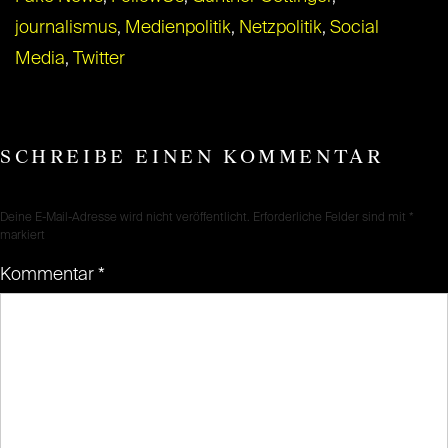
journalismus
,
Medienpolitik
,
Netzpolitik
,
Social
Media
,
Twitter
SCHREIBE EINEN KOMMENTAR
Deine E-Mail-Adresse wird nicht veröffentlicht.
Erforderliche Felder sind mit
*
markiert
Kommentar
*