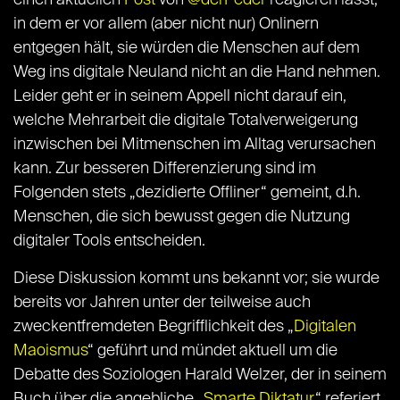
einen aktuellen
Post
von
@derPeder
reagieren lässt,
in dem er vor allem (aber nicht nur) Onlinern
entgegen hält, sie würden die Menschen auf dem
Weg ins digitale Neuland nicht an die Hand nehmen.
Leider geht er in seinem Appell nicht darauf ein,
welche Mehrarbeit die digitale Totalverweigerung
inzwischen bei Mitmenschen im Alltag verursachen
kann. Zur besseren Differenzierung sind im
Folgenden stets „dezidierte Offliner“ gemeint, d.h.
Menschen, die sich bewusst gegen die Nutzung
digitaler Tools entscheiden.
Diese Diskussion kommt uns bekannt vor; sie wurde
bereits vor Jahren unter der teilweise auch
zweckentfremdeten Begrifflichkeit des „
Digitalen
Maoismus
“ geführt und mündet aktuell um die
Debatte des Soziologen Harald Welzer, der in seinem
Buch über die angebliche „
Smarte Diktatur
“ referiert