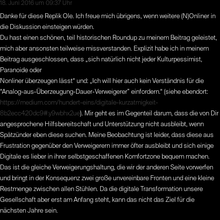
18. Juni 2016 um 09:37 Uhr
Danke für diese Replik Ole. Ich freue mich übrigens, wenn weitere (N)Onliner in
die Diskussion einsteigen würden.
Du hast einen schönen, teil historischen Roundup zu meinem Beitrag geleistet,
mich aber ansonsten teilweise missverstanden. Explizit habe ich in meinem
Beitrag ausgeschlossen, dass „sich natürlich nicht jeder Kulturpessimist,
Paranoide oder
Nonliner überzeugen lässt“ und: „Ich will hier auch kein Verständnis für die
“Analog-aus-Überzeugung-Dauer-Verweigerer” einfordern.“ (siehe ebendort:
https://medium.com/hundert-eins/digitale-kurzatmigkeit-
8b2ecc420dc9#.y9wbhx2ue
). Mir geht es im Gegenteil darum, dass die von Dir
angesprochene Hilfsbereitschaft und Unterstützung nicht ausbleibt, wenn
Spätzünder eben diese suchen. Meine Beobachtung ist leider, dass diese aus
Frustration gegenüber den Verweigerern immer öfter ausbleibt und sich einige
Digitale es lieber in ihrer selbstgeschaffenen Komfortzone bequem machen.
Das ist die gleiche Verweigerungshaltung, die wir der anderen Seite vorwerfen
und bringt in der Konsequenz zwei große unvereinbare Fronten und eine kleine
Restmenge zwischen allen Stühlen. Da die digitale Transformation unsere
Gesellschaft aber erst am Anfang steht, kann das nicht das Ziel für die
nächsten Jahre sein.