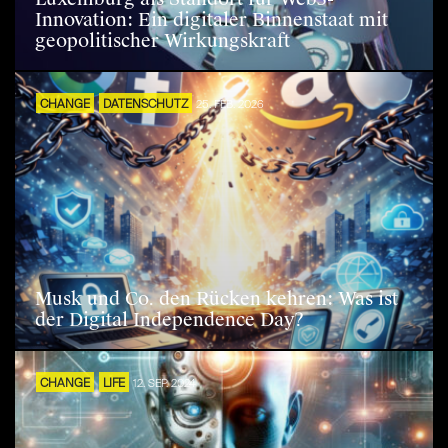
Innovation: Ein digitaler Binnenstaat mit
geopolitischer Wirkungskraft
CHANGE
DATENSCHUTZ
25. FEB. 2026
Musk und Co. den Rücken kehren: Was ist
der Digital Independence Day?
CHANGE
LIFE
12. SEP. 2024