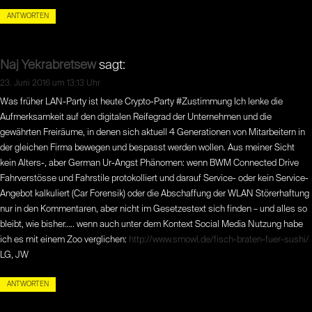
ANTWORTEN
Naj Yekrabretsew
sagt:
23. Juni 2016 um 13:13 Uhr
Was früher LAN-Party ist heute Crypto-Party #Zustimmung Ich lenke die
Aufmerksamkeit auf den digitalen Reifegrad der Unternehmen und die
gewährten Freiräume, in denen sich aktuell 4 Generationen von Mitarbeitern in
der gleichen Firma bewegen und bespasst werden wollen. Aus meiner Sicht
kein Alters-, aber German Ur-Angst Phänomen: wenn BWM Connected Drive
Fahrverstösse und Fahrstile protokolliert und darauf Service- oder kein Service-
Angebot kalkuliert (Car Forensik) oder die Abschaffung der WLAN Störerhaftung
nur in den Kommentaren, aber nicht im Gesetzestext sich finden – und alles so
bleibt, wie bisher….. wenn auch unter dem Kontext Social Media Nutzung habe
ich es mit einem Zoo verglichen:
http://www.smowl.de/fisch-braten-fuer-sushi/
LG, JW
ANTWORTEN