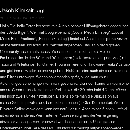
Jakob Klimkait
sagt:
20. Juni 2016 um 08:57 Uhr
Hallo Ole, hallo Peter, ich sehe kein Ausbleiben von Hilfsangeboten gegenüber
den „Bedürftigen“. Wer mal Google bemüht („Social Media Einstieg“, „Social
Media Best Practices“, „Bloggen Einstieg“) findet auf Anhieb eine große Anzahl
an kostenlosen und absolut hilfreichen Angeboten. Das ist in der digitalen
Community auch nichts neues. Wer erinnert sich nicht an die vielen
Fachmagazine in den 80er und 90er Jahren (ja die kosteten ein paar Mark) mit
Tipps und Anleitungen für Gamer, Programmierer und Hardware-Freaks? Es gab
und gibt immer wieder solche Angebote. Natürlich sind auch ein paar Puristen
und Eliten unterwegs. Wer an so jemanden gerät, ok da kann es zu
Ablehnungserscheinungen kommen, geschenkt. Dennoch kenne ich kaum eine
andere Community, die so barrierefrei ist, wie die 2.0 oder bald 4.0. Ich möchte
hier noch zwei Punkte hinzufügen. Erstens sollte man die Diskussion aus
meiner Sicht in privates und berufliches trennen (s. Oles Kommentar). Wer im
Privaten Online verweigert, kann das natürlich tun. Aber im beruflichen Umfeld
ist es etwas anderes. Wenn interne Prozesse aufgrund der Verweigerung
einzelner verlangsamen, erschwert werden, dann leidet u.U. ein ganzes
Unternehmen, oder Teile dessen. Das kann nur bedingt aufgefangen werden.