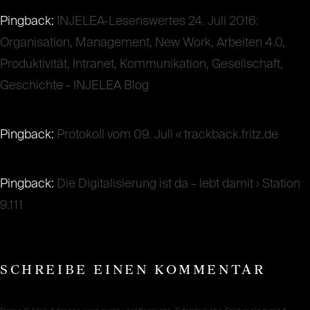
Pingback:
INJELEA-Lesenswertes 24. Juli 2016:
Organisation, Management, New Work, Arbeiten 4.0,
Produktivität, Intranet, Kommunikation, Gesellschaft,
Geschichte - INJELEA Blog
Pingback:
Protokoll vom 09. Juli « trackback.fritz.de
Pingback:
Die Digitalisierung ist da – lebt damit › Station
9.111
SCHREIBE EINEN KOMMENTAR