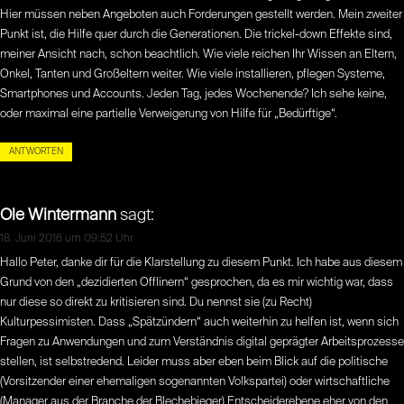
Hier müssen neben Angeboten auch Forderungen gestellt werden. Mein zweiter
Punkt ist, die Hilfe quer durch die Generationen. Die trickel-down Effekte sind,
meiner Ansicht nach, schon beachtlich. Wie viele reichen Ihr Wissen an Eltern,
Onkel, Tanten und Großeltern weiter. Wie viele installieren, pflegen Systeme,
Smartphones und Accounts. Jeden Tag, jedes Wochenende? Ich sehe keine,
oder maximal eine partielle Verweigerung von Hilfe für „Bedürftige“.
ANTWORTEN
Ole Wintermann
sagt:
18. Juni 2016 um 09:52 Uhr
Hallo Peter, danke dir für die Klarstellung zu diesem Punkt. Ich habe aus diesem
Grund von den „dezidierten Offlinern“ gesprochen, da es mir wichtig war, dass
nur diese so direkt zu kritisieren sind. Du nennst sie (zu Recht)
Kulturpessimisten. Dass „Spätzündern“ auch weiterhin zu helfen ist, wenn sich
Fragen zu Anwendungen und zum Verständnis digital geprägter Arbeitsprozesse
stellen, ist selbstredend. Leider muss aber eben beim Blick auf die politische
(Vorsitzender einer ehemaligen sogenannten Volkspartei) oder wirtschaftliche
(Manager aus der Branche der Blechebieger) Entscheiderebene eher von den