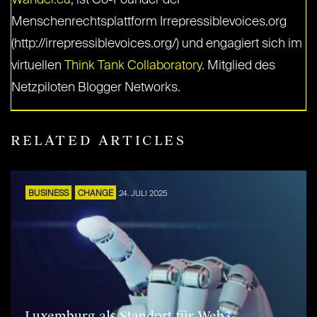
Wandel.eu
, ist Co-Founder der
Menschenrechtsplattform Irrepressiblevoices.org
(http://irrepressiblevoices.org/) und engagiert sich im
virtuellen
Think Tank Collaboratory
. Mitglied des
Netzpiloten Blogger Networks.
RELATED ARTICLES
BUSINESS
CHANGE
24. JULI 2025
Luxemburg als Standort für Web3-