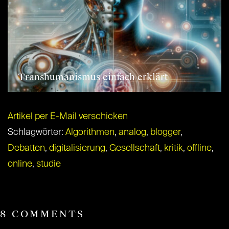
Transhumanismus einfach erklärt
Artikel per E-Mail verschicken
Schlagwörter:
Algorithmen
,
analog
,
blogger
,
Debatten
,
digitalisierung
,
Gesellschaft
,
kritik
,
offline
,
online
,
studie
8 COMMENTS