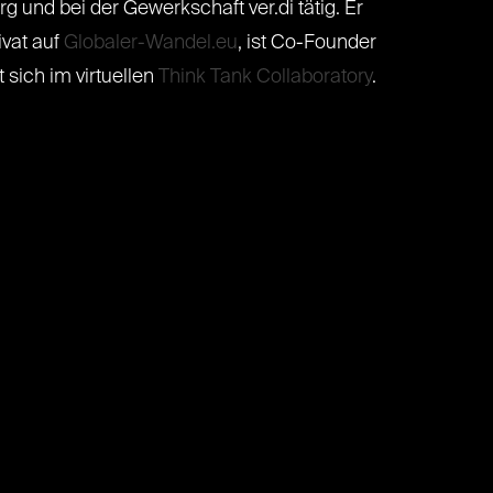
g und bei der Gewerkschaft ver.di tätig. Er
ivat auf
Globaler-Wandel.eu
, ist Co-Founder
 sich im virtuellen
Think Tank Collaboratory
.