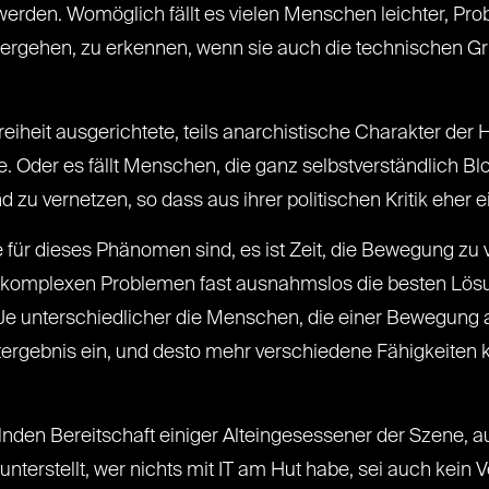
werden. Womöglich fällt es vielen Menschen leichter, Pr
ergehen, zu erkennen, wenn sie auch die technischen G
 Freiheit ausgerichtete, teils anarchistische Charakter der
e. Oder es fällt Menschen, die ganz selbstverständlich 
nd zu vernetzen, so dass aus ihrer politischen Kritik eher 
ür dieses Phänomen sind, es ist Zeit, die Bewegung zu v
art komplexen Problemen fast ausnahmslos die besten Lö
e unterschiedlicher die Menschen, die einer Bewegung 
mtergebnis ein, und desto mehr verschiedene Fähigkeiten
elnden Bereitschaft einiger Alteingesessener der Szene,
nterstellt, wer nichts mit IT am Hut habe, sei auch kein 