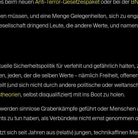
 es beim neuen
Anti-Terror-Gesetzespaket
oder bei der
BN
n müssen, und eine Menge Gelegenheiten, sich zu engagie
sellschaft dringend Leute, die andere Werte, und nament
tuelle Sicherheitspolitik für verfehlt und gefährlich halt
n, jeden, der die selben Werte – nämlich Freiheit, offene
eilt (und sich nicht durch andere politische oder weltans
theorien,
selbst disqualifiziert) mit ins Boot zu holen.
ssen werden sinnlose Grabenkämpfe geführt oder Menschen
chts zu tun haben, als Verbündete nicht ernst genommen 
zt sich seit Jahren aus (relativ) jungen, technikaffinen