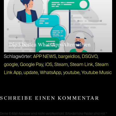
Die 5 besten WhatsApp-Alternativen
Schlagwörter:
APP NEWS
,
bargeldlos
,
DSGVO
,
google
,
Google Pay
,
iOS
,
Steam
,
Steam Link
,
Steam
Link App
,
update
,
WhatsApp
,
youtube
,
Youtube Music
SCHREIBE EINEN KOMMENTAR
Deine E-Mail-Adresse wird nicht veröffentlicht.
Erforderliche Felder sind mit
*