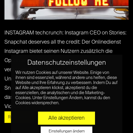
INSTAGRAM techcrunch: Instagram CEO on Stories:
Snapchat deserves all the credit: Der Onlinedienst
Instagram bietet seinen Nutzern zusätzlich die
Option an, die Einträge automatisch wieder
Datenschutzeinstellungen
verschwinden zu lassen. Damit kopiert das
Wir nutzen Cookies auf unserer Website. Einige von
ihnen sind essenziell, während andere uns helfen, diese
Unternehmen das Modell des Konkurrenten
Website und Ihre Erfahrung zu verbessern. Indem Du auf
Snapchat. Gerade Snapchat wurde damit bekannt,
auf Alle akzeptieren klickst, akzeptierst du die
essenziellen, die analytischen und die Marketing-
dass der Dienst die Nachrichten, Fotos und
Cookies. Unter Einstellungen Ändern, kannst du den
Cookies widersprechen.
Videos[...] [...]
Read More »
Alle akzeptieren
Einstellungen ändern