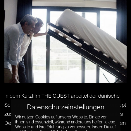
In dem Kurzfilm THE GUEST arbeitet der dänische
Schauspieler Mads Mikkelsen erneut mit BoConcept
Datenschutzeinstellungen
zusammen, um zu zeigen, wie leicht sich elegantes
Wir nutzen Cookies auf unserer Website. Einige von
ihnen sind essenziell, während andere uns helfen, diese
Design und Funktionalität miteinander verschmelzen
Website und Ihre Erfahrung zu verbessern. Indem Du auf